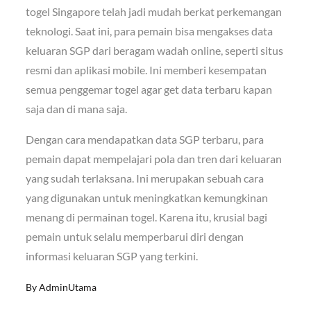
togel Singapore telah jadi mudah berkat perkemangan
teknologi. Saat ini, para pemain bisa mengakses data
keluaran SGP dari beragam wadah online, seperti situs
resmi dan aplikasi mobile. Ini memberi kesempatan
semua penggemar togel agar get data terbaru kapan
saja dan di mana saja.
Dengan cara mendapatkan data SGP terbaru, para
pemain dapat mempelajari pola dan tren dari keluaran
yang sudah terlaksana. Ini merupakan sebuah cara
yang digunakan untuk meningkatkan kemungkinan
menang di permainan togel. Karena itu, krusial bagi
pemain untuk selalu memperbarui diri dengan
informasi keluaran SGP yang terkini.
By
AdminUtama