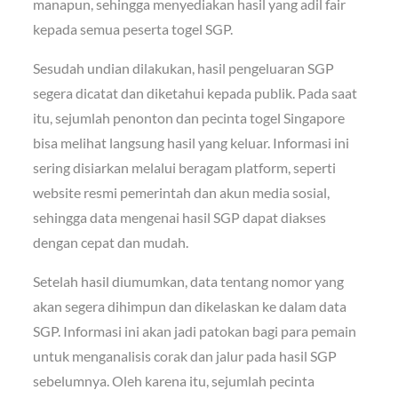
manapun, sehingga menyediakan hasil yang adil fair
kepada semua peserta togel SGP.
Sesudah undian dilakukan, hasil pengeluaran SGP
segera dicatat dan diketahui kepada publik. Pada saat
itu, sejumlah penonton dan pecinta togel Singapore
bisa melihat langsung hasil yang keluar. Informasi ini
sering disiarkan melalui beragam platform, seperti
website resmi pemerintah dan akun media sosial,
sehingga data mengenai hasil SGP dapat diakses
dengan cepat dan mudah.
Setelah hasil diumumkan, data tentang nomor yang
akan segera dihimpun dan dikelaskan ke dalam data
SGP. Informasi ini akan jadi patokan bagi para pemain
untuk menganalisis corak dan jalur pada hasil SGP
sebelumnya. Oleh karena itu, sejumlah pecinta