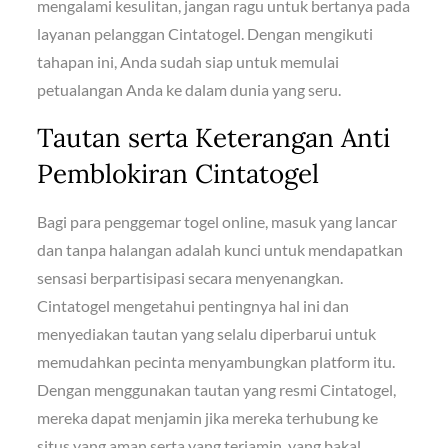
mengalami kesulitan, jangan ragu untuk bertanya pada
layanan pelanggan Cintatogel. Dengan mengikuti
tahapan ini, Anda sudah siap untuk memulai
petualangan Anda ke dalam dunia yang seru.
Tautan serta Keterangan Anti
Pemblokiran Cintatogel
Bagi para penggemar togel online, masuk yang lancar
dan tanpa halangan adalah kunci untuk mendapatkan
sensasi berpartisipasi secara menyenangkan.
Cintatogel mengetahui pentingnya hal ini dan
menyediakan tautan yang selalu diperbarui untuk
memudahkan pecinta menyambungkan platform itu.
Dengan menggunakan tautan yang resmi Cintatogel,
mereka dapat menjamin jika mereka terhubung ke
situs yang aman serta yang terjamin, yang bakal