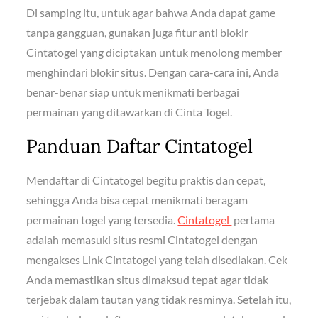
Di samping itu, untuk agar bahwa Anda dapat game
tanpa gangguan, gunakan juga fitur anti blokir
Cintatogel yang diciptakan untuk menolong member
menghindari blokir situs. Dengan cara-cara ini, Anda
benar-benar siap untuk menikmati berbagai
permainan yang ditawarkan di Cinta Togel.
Panduan Daftar Cintatogel
Mendaftar di Cintatogel begitu praktis dan cepat,
sehingga Anda bisa cepat menikmati beragam
permainan togel yang tersedia.
Cintatogel
pertama
adalah memasuki situs resmi Cintatogel dengan
mengakses Link Cintatogel yang telah disediakan. Cek
Anda memastikan situs dimaksud tepat agar tidak
terjebak dalam tautan yang tidak resminya. Setelah itu,