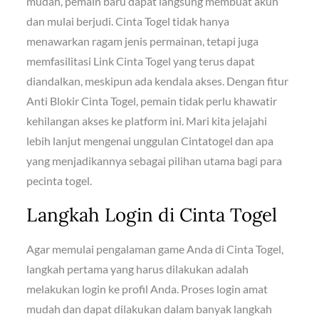
mudah, pemain baru dapat langsung membuat akun
dan mulai berjudi. Cinta Togel tidak hanya
menawarkan ragam jenis permainan, tetapi juga
memfasilitasi Link Cinta Togel yang terus dapat
diandalkan, meskipun ada kendala akses. Dengan fitur
Anti Blokir Cinta Togel, pemain tidak perlu khawatir
kehilangan akses ke platform ini. Mari kita jelajahi
lebih lanjut mengenai unggulan Cintatogel dan apa
yang menjadikannya sebagai pilihan utama bagi para
pecinta togel.
Langkah Login di Cinta Togel
Agar memulai pengalaman game Anda di Cinta Togel,
langkah pertama yang harus dilakukan adalah
melakukan login ke profil Anda. Proses login amat
mudah dan dapat dilakukan dalam banyak langkah